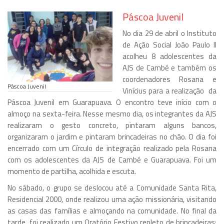
Páscoa Juvenil
No dia 29 de abril o Instituto
de Ação Social João Paulo II
acolheu 8 adolescentes da
AJS de Cambé e também os
coordenadores Rosana e
Páscoa Juvenil
Vinícius para a realização da
Páscoa Juvenil em Guarapuava. O encontro teve início com o
almoço na sexta-feira. Nesse mesmo dia, os integrantes da AJS
realizaram o gesto concreto, pintaram alguns bancos,
organizaram o jardim e pintaram brincadeiras no chão. O dia foi
encerrado com um Círculo de integração realizado pela Rosana
com os adolescentes da AJS de Cambé e Guarapuava. Foi um
momento de partilha, acolhida e escuta.
No sábado, o grupo se deslocou até a Comunidade Santa Rita,
Residencial 2000, onde realizou uma ação missionária, visitando
as casas das famílias e almoçando na comunidade. No final da
tarde, foi realizado um Oratório Festivo repleto de brincadeiras: